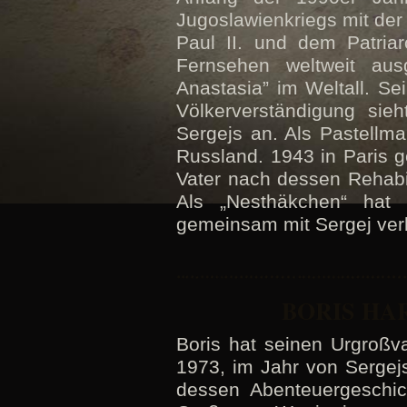
Jugoslawienkriegs mit de
Paul II. und dem Patria
Fernsehen weltweit ausg
Anastasia” im Weltall. S
Völkerverständigung sieh
Sergejs an. Als Pastellma
Russland. 1943 in Paris 
Vater nach dessen Rehabil
Als „Nesthäkchen“ hat
gemeinsam mit Sergej ver
BORIS HA
Boris hat seinen Urgroßva
1973, im Jahr von Sergejs
dessen Abenteuergeschic