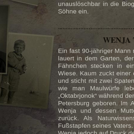
unauslöschbar in die Biog
Söhne ein.
WENJA 
Ein fast 90-jähriger Mann
lauert in dem Garten, der
Fähnchen stecken in ein
Wiese. Kaum zuckt einer d
und sticht mit zwei Spate
wie man Maulwürfe leb
„Oktabrjonok“ während der 
Petersburg geboren. Im A
Wenja und dessen Mutte
zurück. Als Naturwissen
Fußstapfen seines Vaters.
Wenja jedoch auf Druck de