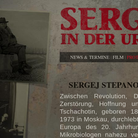
NEWS & TERMINE
|
FILM
|
PRO
SERGEJ STEPAN
Zwischen Revolution, D
Zerstörung, Hoffnung u
Tschachotin, geboren 18
1973 in Moskau, durchleb
Europa des 20. Jahrhu
Mikrobiologen nahezu ve