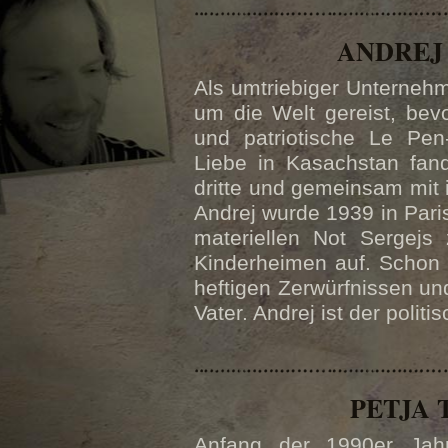
ANDREJ
Als umtriebiger Unterneh
um die Welt gereist, bev
und patriotische Le Pen
Liebe in Kasachstan fand
dritte und gemeinsam mit ih
Andrej wurde 1939 in Par
materiellen Not Sergejs 
Kinderheimen auf. Schon
heftigen Zerwürfnissen un
Vater. Andrej ist der polit
PETJA
Anfang der 1990er Jahre